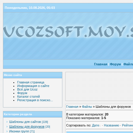
Понедельник, 10.08.2026, 05:03
Главная
|
Форум
|
Файл
Меню сайта
Главная страница
Информация о сайте
Всё для Ucoz
Форум
Каталог статей
Регистрация в поиско...
Главная
»
Файлы
» Шаблоны для форумов
В категории материалов
:
20
Категории раздела
Показано материалов
:
1-5
Шаблоны для сайтов
[228]
Сортировать по
:
Дате
·
Названию
·
Рейтин
Шаблоны для форумов
[20]
Иконки групп
[71]