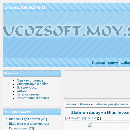
Суббота, 08.08.2026, 00:18
Главная
|
Форум
|
Файл
Меню сайта
Главная страница
Информация о сайте
Всё для Ucoz
Форум
Каталог статей
Регистрация в поиско...
Главная
»
Файлы
»
Шаблоны для форумов
Шаблон форума Blue Invisi
Категории раздела
[ ·
Скачать удаленно
() ]
Шаблоны для сайтов
[228]
Шаблоны для форумов
[20]
Иконки групп
[71]