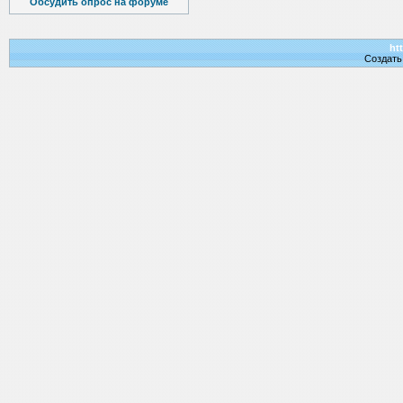
Обсудить опрос на форуме
htt
Создат