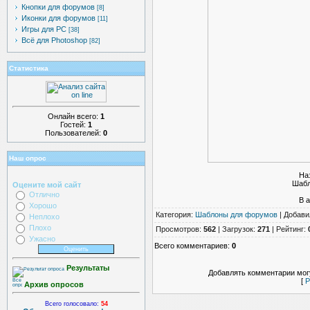
Кнопки для форумов
[8]
Иконки для форумов
[11]
Игры для PC
[38]
Всё для Photoshop
[82]
Статистика
Онлайн всего:
1
Гостей:
1
Пользователей:
0
Наш опрос
Наз
Шабл
Оцените мой сайт
Отлично
В а
Хорошо
Категория
:
Шаблоны для форумов
|
Добави
Неплохо
Плохо
Просмотров
:
562
|
Загрузок
:
271
|
Рейтинг
:
Ужасно
Всего комментариев
:
0
Результаты
Добавлять комментарии могу
[
Р
Архив опросов
Всего голосовало:
54