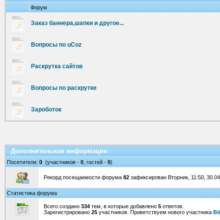
Форум
Заказ баннера,шапки и другое...
Вопросы по uCoz
Раскрутка сайтов
Вопросы по раскрутке
Зароботок
Дополнительная информация
Посетители:
0
(участников -
0
, гостей -
0
)
Рекорд посещаемости форума
82
зафиксирован Вторник, 11:50, 30.04
Статистика форума
Всего создано
334
тем, в которые добавлено
5
ответов.
Зарегистрировано
25
участников. Приветствуем нового участника
Bi