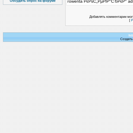
rowenta РєРѕС„РµРІР°СЂРєР° ad
Обсудить опрос на форуме
Добавлять комментарии могу
[
Р
htt
Создат