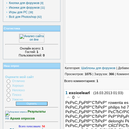
Кнопки для форумов
[8]
Иконки для форумов
[11]
Игры для PC
[38]
Всё для Photoshop
[82]
Статистика
Онлайн всего:
1
Гостей:
1
Пользователей:
0
Наш опрос
Категория
:
Шаблоны для форумов
|
Добави
Просмотров
:
1075
|
Загрузок
:
366
|
Коммен
Оцените мой сайт
Всего комментариев
:
1
Отлично
Хорошо
Неплохо
1
excicelearl
(16.03.2013 01:03)
Плохо
0
Ужасно
РєРѕС„РµРІР°СЂРєР° rowenta es
РєРѕС„РµРІР°СЂРєР° philips hd 
РєРѕС„РµРІР°СЂРєР° РєСЂСѓРїС
Результаты
РєРѕС„РµРІР°СЂРєР° РєР°РїРµ
Архив опросов
РєРѕС„РµРІР°СЂРєР° delonghi
РєРѕС„РµРІР°СЂРєР° СЌСЃРїСЂ
Всего голосовало:
54