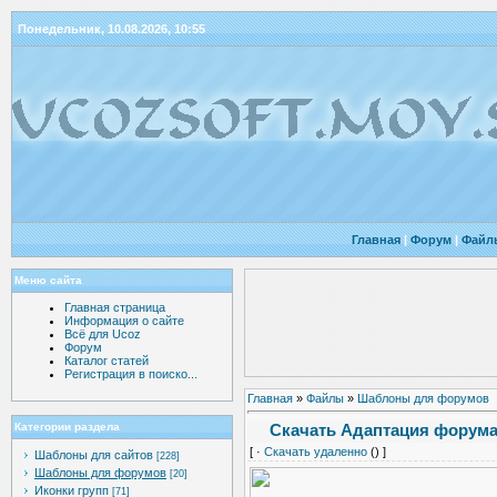
Понедельник, 10.08.2026, 10:55
Главная
|
Форум
|
Файл
Меню сайта
Главная страница
Информация о сайте
Всё для Ucoz
Форум
Каталог статей
Регистрация в поиско...
Главная
»
Файлы
»
Шаблоны для форумов
Скачать Адаптация форума
Категории раздела
[ ·
Скачать удаленно
() ]
Шаблоны для сайтов
[228]
Шаблоны для форумов
[20]
Иконки групп
[71]