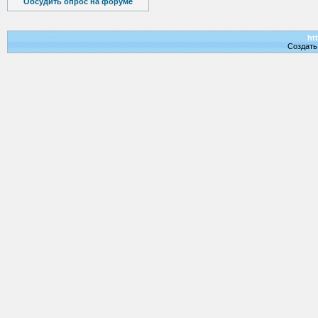
Обсудить опрос на форуме
htt
Создат