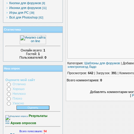
Кнопки для форумов
[8]
Иконки для форумов
[11]
Игры для PC
[38]
Всё для Photoshop
[82]
Статистика
Онлайн всего:
1
Гостей:
1
Пользователей:
0
Категория
:
Шаблоны для форумов
|
Добави
электропоезд Ладо
Наш опрос
Просмотров
:
642
|
Загрузок
:
391
|
Коммент
Оцените мой сайт
Всего комментариев
:
0
Отлично
Хорошо
Добавлять комментарии могу
Неплохо
[
Р
Плохо
Ужасно
Результаты
Архив опросов
Всего голосовало:
54