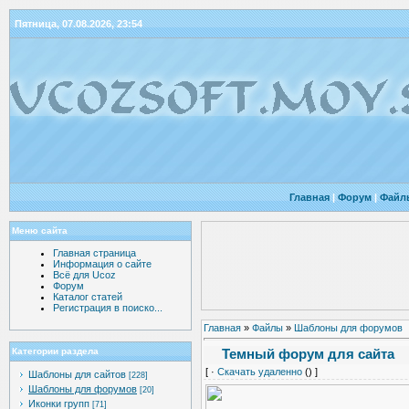
Пятница, 07.08.2026, 23:54
Главная
|
Форум
|
Файл
Меню сайта
Главная страница
Информация о сайте
Всё для Ucoz
Форум
Каталог статей
Регистрация в поиско...
Главная
»
Файлы
»
Шаблоны для форумов
Темный форум для сайта
Категории раздела
[ ·
Скачать удаленно
() ]
Шаблоны для сайтов
[228]
Шаблоны для форумов
[20]
Иконки групп
[71]