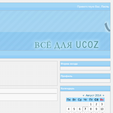
Приветствую Вас
,
Гость
Форма входа
Профиль
Календарь
«
Август 2014
»
Пн
Вт
Ср
Чт
Пт
Сб
Вс
1
2
3
4
5
6
7
8
9
10