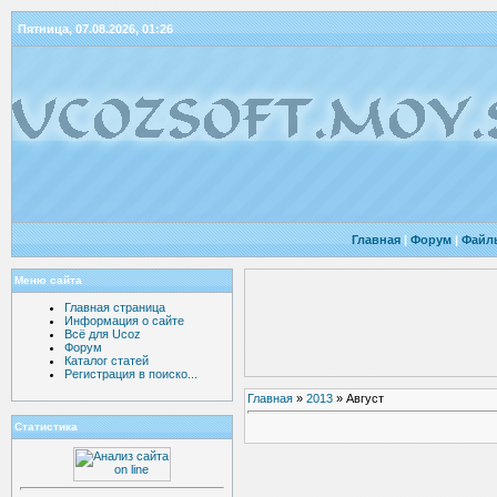
Пятница, 07.08.2026, 01:26
Главная
|
Форум
|
Файл
Меню сайта
Главная страница
Информация о сайте
Всё для Ucoz
Форум
Каталог статей
Регистрация в поиско...
Главная
»
2013
»
Август
Статистика