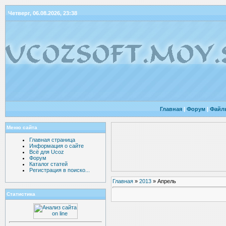
Четверг, 06.08.2026, 23:38
Главная
|
Форум
|
Файл
Меню сайта
Главная страница
Информация о сайте
Всё для Ucoz
Форум
Каталог статей
Регистрация в поиско...
Главная
»
2013
»
Апрель
Статистика