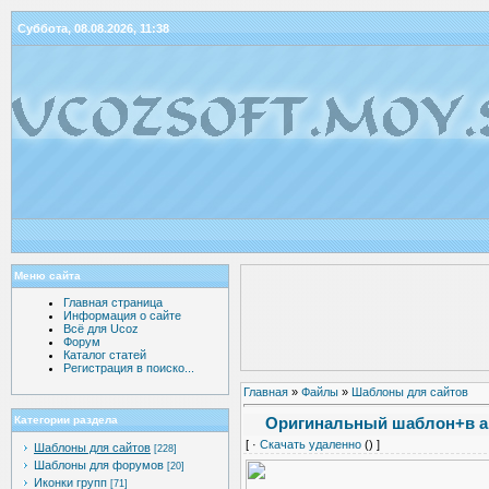
Суббота, 08.08.2026, 11:38
Меню сайта
Главная страница
Информация о сайте
Всё для Ucoz
Форум
Каталог статей
Регистрация в поиско...
Главная
»
Файлы
»
Шаблоны для сайтов
Оригинальный шаблон+в а
Категории раздела
[ ·
Скачать удаленно
() ]
Шаблоны для сайтов
[228]
Шаблоны для форумов
[20]
Иконки групп
[71]