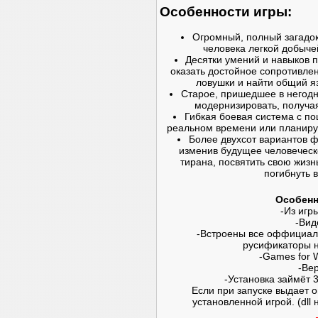
Особенности игры:
Огромный, полный загадок
человека легкой добыче
Десятки умений и навыков 
оказать достойное сопротивле
ловушки и найти общий я
Старое, пришедшее в негодн
модернизировать, получа
Гибкая боевая система с по
реальном времени или планируй
Более двухсот вариантов ф
изменив будущее человеческо
тирана, посвятить свою жизн
погибнуть 
Особенн
-Из игр
-Вид
-Встроены все оффициаль
русификаторы н
-Games for 
-Вер
-Установка займёт 
Если при запуске выдает ош
установленной игрой. (dll н