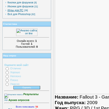
Кнопки для форумов
[8]
Иконки для форумов
[11]
Игры для PC
[38]
Всё для Photoshop
[82]
Статистика
Онлайн всего:
1
Гостей:
1
Пользователей:
0
Наш опрос
Оцените мой сайт
Отлично
Хорошо
Неплохо
Плохо
Ужасно
Результаты
Название:
Fallout 3 - Ga
Архив опросов
Год выпуска:
2009
Жанр:
RPG / 3D / 1st Per
Всего голосовало:
54