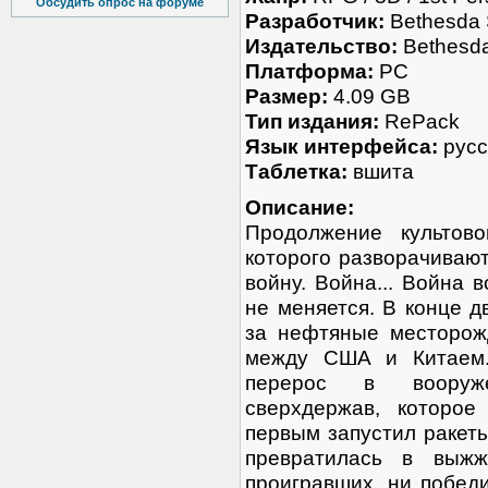
Обсудить опрос на форуме
Разработчик:
Bethesda 
Издательство:
Bethesda
Платформа:
PC
Размер:
4.09 GB
Тип издания:
RePack
Язык интерфейса:
русс
Таблетка:
вшита
Описание:
Продолжение культово
которого разворачиваю
войну. Война... Война в
не меняется. В конце д
за нефтяные месторож
между США и Китаем.
перерос в вооруже
сверхдержав, которое
первым запустил ракеты
превратилась в выж
проигравших, ни побед